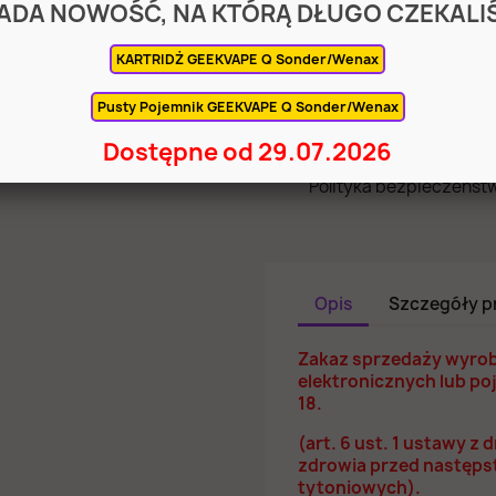
ADA NOWOŚĆ, NA KTÓRĄ DŁUGO CZEKALI
KOSZTY WYSYŁKI
KARTRIDŻ GEEKVAPE Q Sonder/Wenax
Pusty Pojemnik GEEKVAPE Q Sonder/Wenax
ODBIERZ KOD NA URZĄDZENIA 
Dostępne od 29.07.2026
Polityka bezpieczeńst
Opis
Szczegóły p
Zakaz sprzedaży wyro
elektronicznych lub p
18.
(art. 6 ust. 1 ustawy z 
zdrowia przed następs
tytoniowych).