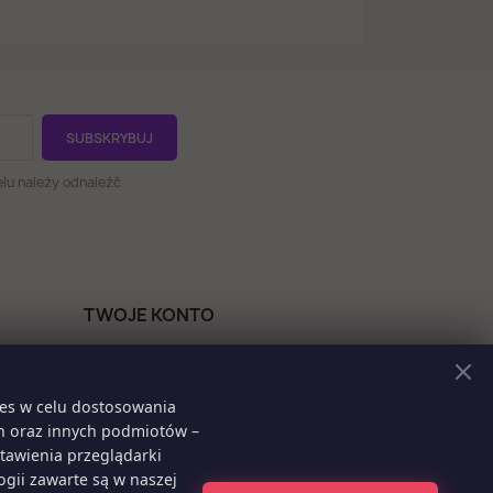
lu należy odnaleźć
TWOJE KONTO
Dane osobowe
Zamówienia
ies w celu dostosowania
Moje pokwitowania - korekty
ch oraz innych podmiotów –
płatności
tawienia przeglądarki
Adresy
gii zawarte są w naszej
Kupony