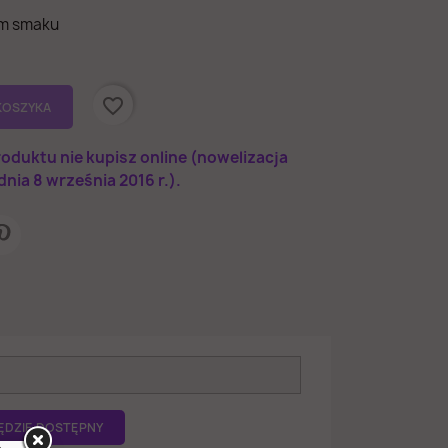
ym smaku
favorite_border
KOSZYKA
duktu nie kupisz online (nowelizacja
nia 8 września 2016 r.).
ĘDZIE DOSTĘPNY