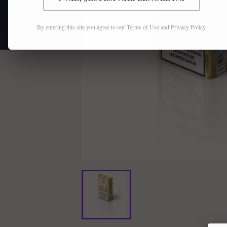
By entering this site you agree to our Terms of Use and Privacy Policy.