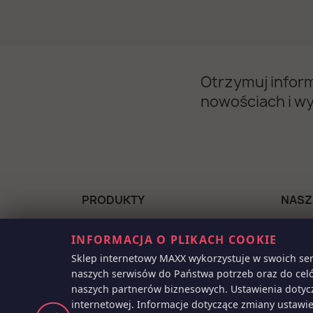
Otrzymuj infor
nowościach i w
PRODUKTY
NASZ
Najczęściej kupowane
Polity
INFORMACJA O PLIKACH COOKIE
inform
Promocje
Kontak
Sklep internetowy MAXX wykorzystuje w swoich ser
Nowe produkty
naszych serwisów do Państwa potrzeb oraz do cel
Sklepy
naszych partnerów biznesowych. Ustawienia dotyc
Nazwa
internetowej. Informacje dotyczące zmiany ustawi
Moje 