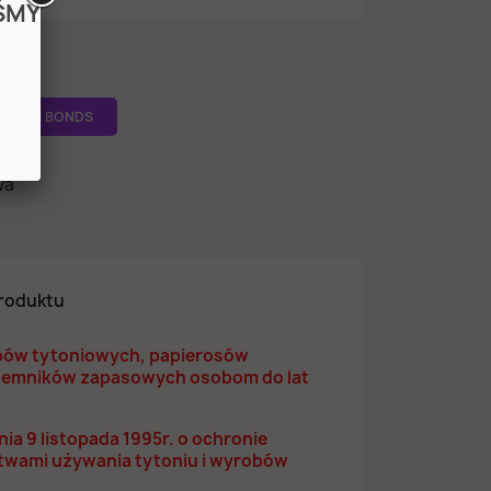
ŚMY
IQOS I BONDS
wa
roduktu
bów tytoniowych, papierosów
ojemników zapasowych osobom do lat
dnia 9 listopada 1995r. o ochronie
twami używania tytoniu i wyrobów