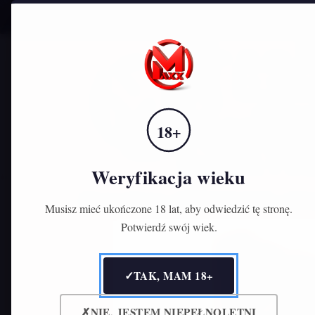
Zadzwoń do nas:
791-573-389
STRONA 
18+
Weryfikacja wieku
Strona główna
STREFA PALACZA
Wkła
Musisz mieć ukończone 18 lat, aby odwiedzić tę stronę.
Potwierdź swój wiek.
✓
TAK, MAM 18+
✗
NIE, JESTEM NIEPEŁNOLETNI