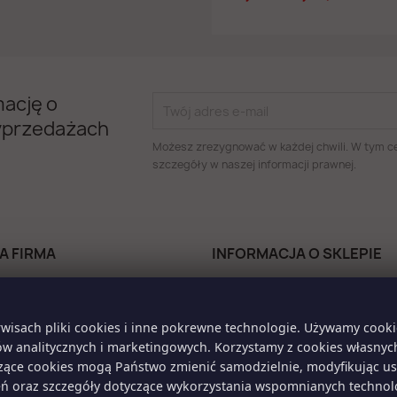
mację o
yprzedażach
Możesz zrezygnować w każdej chwili. W tym ce
szczegóły w naszej informacji prawnej.
A FIRMA
INFORMACJA O SKLEPIE
MAXX
ka prywatności/Obowiązek
Polska
acyjny/Cookies
Zadzwoń do nas:
791-573-389
t z nami
wisach pliki cookies i inne pokrewne technologie. Używamy cook
Napisz do nas:
ów analitycznych i marketingowych. Korzystamy z cookies własny
poczta.maxx@gmail.com
zące cookies mogą Państwo zmienić samodzielnie, modyfikując us
 użytkowika
eń oraz szczegóły dotyczące wykorzystania wspomnianych technolo
konto