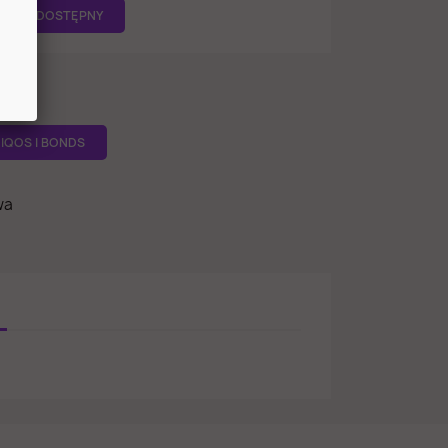
ĘDZIE DOSTĘPNY
IQOS I BONDS
wa