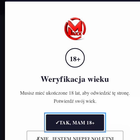
Zadzwoń do nas:
791-573-389
STRONA 
18+
Weryfikacja wieku
Strona główna
STREFA VAPERA
Liquid
Musisz mieć ukończone 18 lat, aby odwiedzić tę stronę.
Potwierdź swój wiek.
✓
TAK, MAM 18+
✗
NIE, JESTEM NIEPEŁNOLETNI