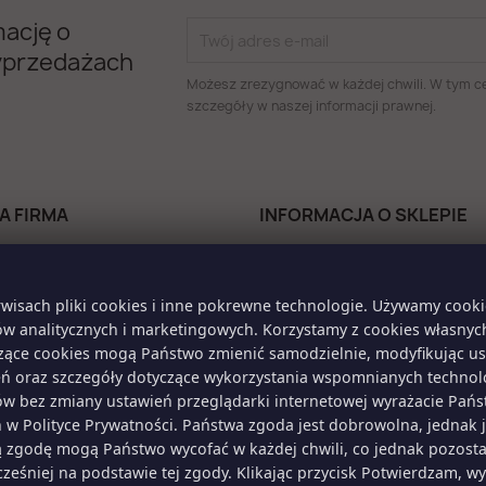
mację o
yprzedażach
Możesz zrezygnować w każdej chwili. W tym ce
szczegóły w naszej informacji prawnej.
A FIRMA
INFORMACJA O SKLEPIE
MAXX
ka prywatności/Obowiązek
Polska
acyjny/Cookies
Zadzwoń do nas:
791-573-389
t z nami
wisach pliki cookies i inne pokrewne technologie. Używamy cook
Napisz do nas:
ów analitycznych i marketingowych. Korzystamy z cookies własny
poczta.maxx@gmail.com
zące cookies mogą Państwo zmienić samodzielnie, modyfikując us
 użytkowika
eń oraz szczegóły dotyczące wykorzystania wspomnianych technolo
konto
isów bez zmiany ustawień przeglądarki internetowej wyrażacie Pa
h w Polityce Prywatności. Państwa zgoda jest dobrowolna, jednak 
ą zgodę mogą Państwo wycofać w każdej chwili, co jednak pozost
śniej na podstawie tej zgody. Klikając przycisk Potwierdzam, w