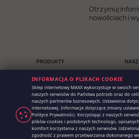
Otrzymuj infor
nowościach i w
PRODUKTY
NASZ
Najczęściej kupowane
Polity
INFORMACJA O PLIKACH COOKIE
inform
Promocje
Kontak
Sklep internetowy MAXX wykorzystuje w swoich ser
Nowe produkty
naszych serwisów do Państwa potrzeb oraz do cel
Sklepy
naszych partnerów biznesowych. Ustawienia dotyc
Nazwa
internetowej. Informacje dotyczące zmiany ustawi
Moje 
Polityce Prywatności. Korzystając z naszych serw
plików cookies i podobnych technologii, opisanyc
REGULAMINY
komfort korzystania z naszych serwisów. Udzielon
Regulamin
zgodność z prawem przetwarzania dokonanego wcze