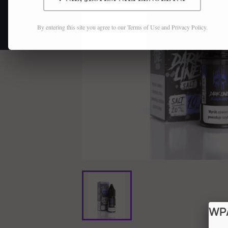
By entering this site you agree to our Terms of Use and Privacy Policy.
WP