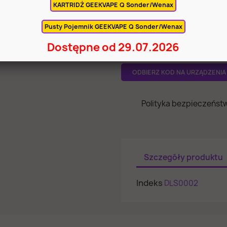
KARTRIDŻ GEEKVAPE Q Sonder/Wenax
POWIADOM MNIE KIEDY B
Pusty Pojemnik GEEKVAPE Q Sonder/Wenax
Dostępne od 29.07.2026
KOSZTY WYSYŁKI
ODBIERZ KOD NA URZĄDZENIA 
Polityka bezpieczeńst
Szczegóły produktu
Indeks
DLS0002