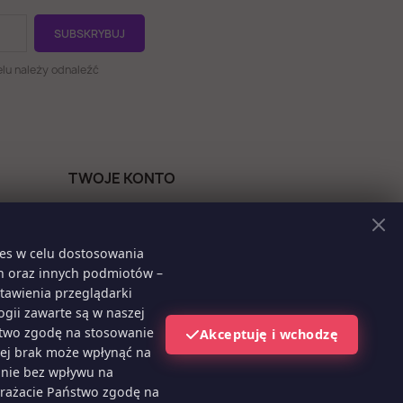
lu należy odnaleźć
TWOJE KONTO
Dane osobowe
Zamówienia
ies w celu dostosowania
Moje pokwitowania - korekty
ch oraz innych podmiotów –
płatności
tawienia przeglądarki
Adresy
gii zawarte są w naszej
Kupony
ństwo zgodę na stosowanie
Akceptuję i wchodzę
Moje powiadomienia
jej brak może wpłynąć na
anie bez wpływu na
yrażacie Państwo zgodę na