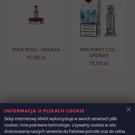
Szybki podgląd
Szybki podgląd


SMOK NOVO - GRZAŁKA
VIVO POKET COIL -
GRZAŁKA
15,00 zł
13,50 zł
Otrzymuj informację o nowościach i
INFORMACJA O PLIKACH COOKIE
wyprzedażach
Sklep internetowy MAXX wykorzystuje w swoich serwisach pliki
cookies i inne pokrewne technologie. Używamy cookies w celu
dostosowania naszych serwisów do Państwa potrzeb oraz do celów