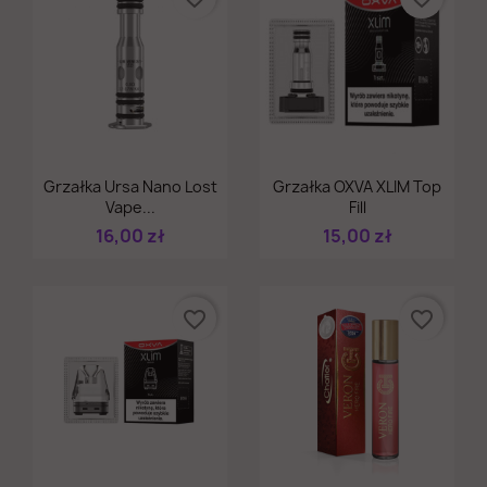
Szybki podgląd
Szybki podgląd


Grzałka Ursa Nano Lost
Grzałka OXVA XLIM Top
Vape...
Fill
16,00 zł
15,00 zł
favorite_border
favorite_border