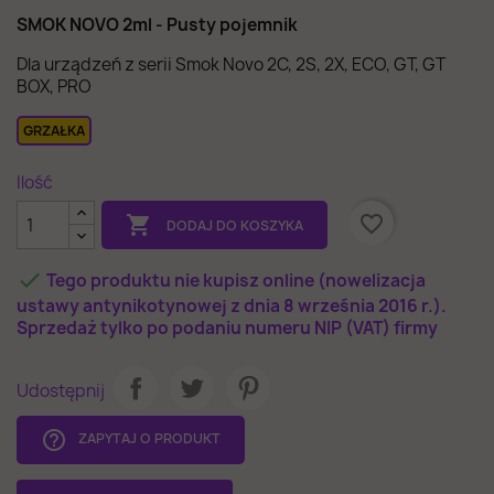
SMOK NOVO 2ml - Pusty pojemnik
Dla urządzeń z serii Smok Novo 2C, 2S, 2X, ECO, GT, GT
BOX, PRO
GRZAŁKA
Ilość
favorite_border

DODAJ DO KOSZYKA

Tego produktu nie kupisz online (nowelizacja
ustawy antynikotynowej z dnia 8 września 2016 r.).
Sprzedaż tylko po podaniu numeru NIP (VAT) firmy
Udostępnij
help_outline
ZAPYTAJ O PRODUKT