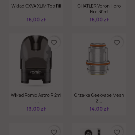
Szybki podgląd
Szybki podgląd


Wkład OXVA XLIM Top Fill
CHATLER Veron Hero
-...
Fire 30ml
16,00 zł
16,00 zł
favorite_border
favorite_border
Szybki podgląd
Szybki podgląd


Wkład Romio Astro R 2ml
Grzałka Geekvape Mesh
-...
Z...
13,00 zł
14,00 zł
favorite_border
favorite_border