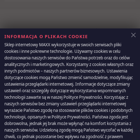
Otrzymuj informację o nowościach i
INFORMACJA O PLIKACH COOKIE
wyprzedażach
Sklep internetowy MAXX wykorzystuje w swoich serwisach pliki
cookies i inne pokrewne technologie. Używamy cookies w celu
dostosowania naszych serwisów do Państwa potrzeb oraz do celów
analitycznych i marketingowych. Korzystamy z cookies własnych oraz
Możesz zrezygnować w każdej chwili. W tym celu należy odnaleźć
innych podmiotów – naszych partnerów biznesowych. Ustawienia
szczegóły w naszej informacji prawnej.
dotyczące cookies mogą Państwo zmienić samodzielnie, modyfikując
ustawienia przeglądarki internetowej. Informacje dotyczące zmiany
ustawień oraz szczegóły dotyczące wykorzystania wspomnianych
technologii zawarte są w naszej Polityce Prywatności. Korzystając z
naszych serwisów bez zmiany ustawień przeglądarki internetowej
PRODUKTY

wyrażacie Państwo zgodę na stosowanie plików cookies i podobnych
technologii, opisanych w Polityce Prywatności. Państwa zgoda jest
dobrowolna, jednak jej brak może wpłynąć na komfort korzystania z
NASZA FIRMA

naszych serwisów. Udzieloną zgodę mogą Państwo wycofać w każdej
chwili, co jednak pozostanie bez wpływu na zgodność z prawem