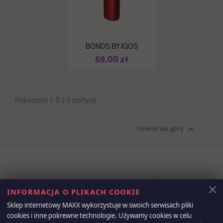
Szybki podgląd

BONDS BY IQOS
69,00 zł
Pokazano 1-5 z 5 pozycji

Powrót do góry
Otrzymuj informację o nowościach i
INFORMACJA O PLIKACH COOKIE
wyprzedażach
Sklep internetowy MAXX wykorzystuje w swoich serwisach pliki
cookies i inne pokrewne technologie. Używamy cookies w celu