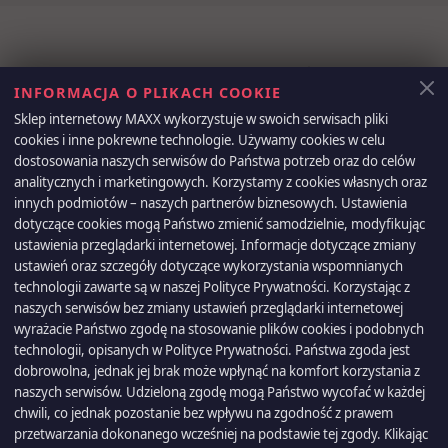
Otrzymuj informację o nowościach i
INFORMACJA O PLIKACH COOKIE
wyprzedażach
Sklep internetowy MAXX wykorzystuje w swoich serwisach pliki
cookies i inne pokrewne technologie. Używamy cookies w celu
dostosowania naszych serwisów do Państwa potrzeb oraz do celów
analitycznych i marketingowych. Korzystamy z cookies własnych oraz
Możesz zrezygnować w każdej chwili. W tym celu należy odnaleźć
innych podmiotów – naszych partnerów biznesowych. Ustawienia
szczegóły w naszej informacji prawnej.
dotyczące cookies mogą Państwo zmienić samodzielnie, modyfikując
ustawienia przeglądarki internetowej. Informacje dotyczące zmiany
ustawień oraz szczegóły dotyczące wykorzystania wspomnianych
technologii zawarte są w naszej Polityce Prywatności. Korzystając z
naszych serwisów bez zmiany ustawień przeglądarki internetowej
PRODUKTY

wyrażacie Państwo zgodę na stosowanie plików cookies i podobnych
technologii, opisanych w Polityce Prywatności. Państwa zgoda jest
dobrowolna, jednak jej brak może wpłynąć na komfort korzystania z
NASZA FIRMA

naszych serwisów. Udzieloną zgodę mogą Państwo wycofać w każdej
chwili, co jednak pozostanie bez wpływu na zgodność z prawem
REGULAMINY

przetwarzania dokonanego wcześniej na podstawie tej zgody. Klikając