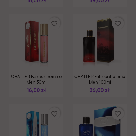
16,00 zł
39,00 zł
favorite_border
favorite_border
Szybki podgląd
Szybki podgląd


CHATLER Fahnenhomme
CHATLER Fahnenhomme
Men 30ml
Men 100ml
16,00 zł
39,00 zł
favorite_border
favorite_border