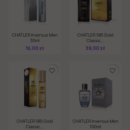
Szybki podgląd
Szybki podgląd


CHATLER Inversus Men
CHATLER 585 Gold
30ml
Classic...
16,00 zł
39,00 zł
favorite_border
favorite_border
Szybki podgląd
Szybki podgląd


CHATLER 585 Gold
CHATLER Inversus Men
Classic...
100ml