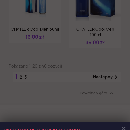
Szybki podgląd
Szybki podgląd


CHATLER Cool Men 30ml
CHATLER Cool Men
100ml
16,00 zł
39,00 zł
Pokazano 1-20 z 46 pozycji
1

Następny
2
3

Powrót do góry
Otrzymuj informację o nowościach i
INFORMACJA O PLIKACH COOKIE