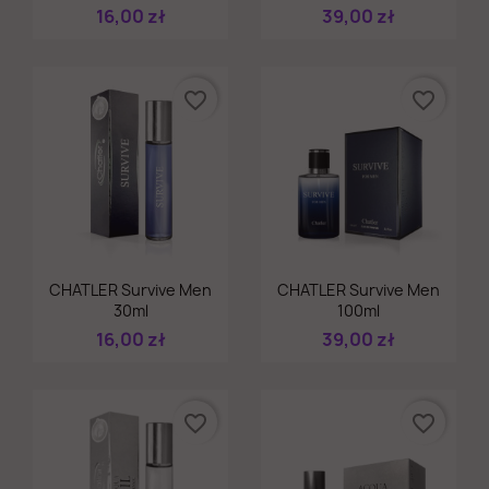
16,00 zł
39,00 zł
favorite_border
favorite_border
Szybki podgląd
Szybki podgląd


CHATLER Survive Men
CHATLER Survive Men
30ml
100ml
16,00 zł
39,00 zł
favorite_border
favorite_border