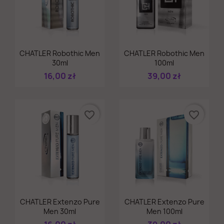
Szybki podgląd
Szybki podgląd


CHATLER Robothic Men
CHATLER Robothic Men
30ml
100ml
16,00 zł
39,00 zł
favorite_border
favorite_border
Szybki podgląd
Szybki podgląd


CHATLER Extenzo Pure
CHATLER Extenzo Pure
Men 30ml
Men 100ml