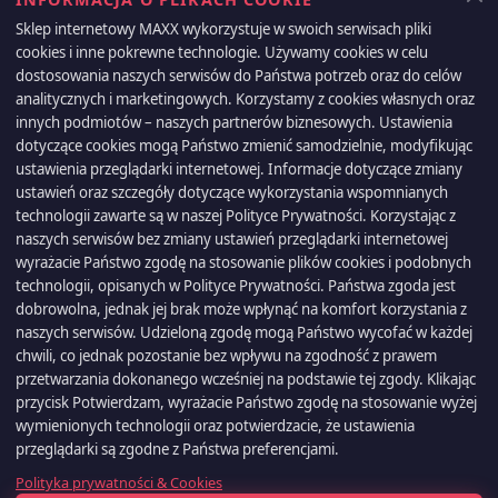
wyprzedażach
Sklep internetowy MAXX wykorzystuje w swoich serwisach pliki
cookies i inne pokrewne technologie. Używamy cookies w celu
dostosowania naszych serwisów do Państwa potrzeb oraz do celów
analitycznych i marketingowych. Korzystamy z cookies własnych oraz
Możesz zrezygnować w każdej chwili. W tym celu należy odnaleźć
innych podmiotów – naszych partnerów biznesowych. Ustawienia
szczegóły w naszej informacji prawnej.
dotyczące cookies mogą Państwo zmienić samodzielnie, modyfikując
ustawienia przeglądarki internetowej. Informacje dotyczące zmiany
ustawień oraz szczegóły dotyczące wykorzystania wspomnianych
technologii zawarte są w naszej Polityce Prywatności. Korzystając z
naszych serwisów bez zmiany ustawień przeglądarki internetowej
PRODUKTY

wyrażacie Państwo zgodę na stosowanie plików cookies i podobnych
technologii, opisanych w Polityce Prywatności. Państwa zgoda jest
dobrowolna, jednak jej brak może wpłynąć na komfort korzystania z
NASZA FIRMA

naszych serwisów. Udzieloną zgodę mogą Państwo wycofać w każdej
chwili, co jednak pozostanie bez wpływu na zgodność z prawem
REGULAMINY

przetwarzania dokonanego wcześniej na podstawie tej zgody. Klikając
przycisk Potwierdzam, wyrażacie Państwo zgodę na stosowanie wyżej
wymienionych technologii oraz potwierdzacie, że ustawienia
INFORMACJA O SKLEPIE
keyboard_arrow_down
przeglądarki są zgodne z Państwa preferencjami.
Polityka prywatności & Cookies
TWOJE KONTO

Napisz do nas przez Whatsapp